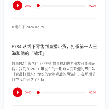
音
00:00
00:00
频
播
放
器
# 发布于
2024-02-29
E784.从线下零售到直播带货，打假第一人王
海和他的「战场」
故事FM ❜ 第 784 期 很多 故事FM 的老朋友可能都记
得，我们在 2021 年发布的一期非常受欢迎的节目叫
《食品打假人：你吃的食物背后的阴谋》，在那期节
目中我们采访了打假…
音
00:00
00:00
频
播
放