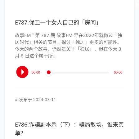
E787.保卫一个女人自己的「房间」
故事FM ❜ 第 787 期 故事FM 早在2022年就做过「独
居时代」相关的节目，探讨「独居」更多的可能性。
今天的两个故事，仍然是关于「独居」，但在今天 3
月 8 日这个属于所…
音
00:00
00:00
频
播
放
器
# 发布于
2024-03-11
E786.诈骗剧本杀（下）：骗局散场，谁来买
单？