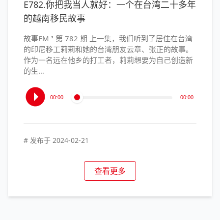
E782.你把我当人就好：一个在台湾二十多年
的越南移民故事
故事FM ❜ 第 782 期 上一集，我们听到了居住在台湾
的印尼移工莉莉和她的台湾朋友云章、张正的故事。
作为一名远在他乡的打工者，莉莉想要为自己创造新
的生…
音
00:00
00:00
频
播
放
器
# 发布于
2024-02-21
查看更多