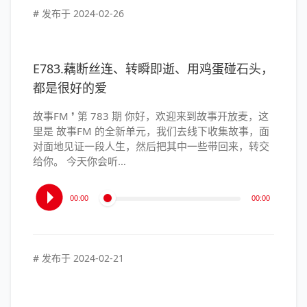
器
# 发布于
2024-02-26
E783.藕断丝连、转瞬即逝、用鸡蛋碰石头，
都是很好的爱
故事FM ❜ 第 783 期 你好，欢迎来到故事开放麦，这
里是 故事FM 的全新单元，我们去线下收集故事，面
对面地见证一段人生，然后把其中一些带回来，转交
给你。 今天你会听…
音
00:00
00:00
频
播
放
器
# 发布于
2024-02-21