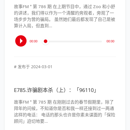
故事FM ❜ 第 786 期 在上期节目中，通过 Zoo 和小舒
的讲述，我们得以作为一个清醒的旁观者，旁观了一
场步步为营的骗局。 虽然她们最后都发现了自己是被
算计入局，但直到…
音
00:00
00:00
频
播
放
器
# 发布于
2024-03-01
E785.诈骗剧本杀（上）：「96110」
故事FM ❜ 第 785 期 在刚刚过去的春节假期里，除了
拜年的问候，不知道你是否和我一样还接到过一两通
这样的电话： 电话的那头也许是你素未谋面的「保险
顾问」迫切地要…